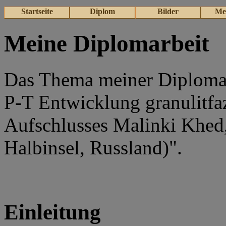
Startseite
Diplom
Bilder
Me
Meine
Bilder
Mein 
Diplomkartierung
Bilderkarussell
Mei
Meine Diplomarbeit
Meine
Lightbox
Diplomarbeit
Fotogallerie
Das Thema meiner Diplomarb
P-T Entwicklung granulitfaz
Aufschlusses Malinki Khed
Halbinsel, Russland)".
Einleitung